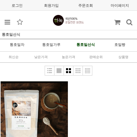
로그인
회원가입
주문조회
마이페이지
통호밀선식
통호밀차
통호밀가루
통호밀선식
호밀빵
최신순
낮은가격
높은가격
판매순위
상품명