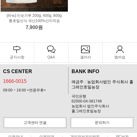
[하눅] 미숫가루 200g, 400g, 800g
통호밀선식 국산100%산지직송
7,900원
공지사항
Q&A
갤러리
멤버쉽
CS CENTER
BANK INFO
1666-0015
예금주 : 농업회사법인 주식회사 홀
그레인호밀농장
09:00 ~ 18:00 <연중무휴>
국민은행
62000-04-381748
농업회사 법인주식회사
홀그레인호밀농장
고객센터 연결
문의하기
이용안내
이용약관
개인정보처리방침
PC버전