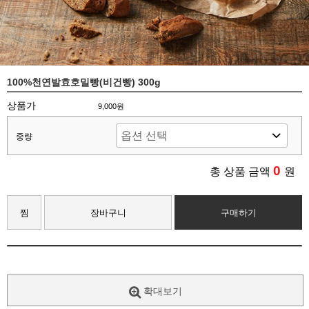
100%천연발효호밀빵(비건빵) 300g
상품가
9,000원
중량
0
총 상품 금액
원
찜
장바구니
구매하기
확대보기