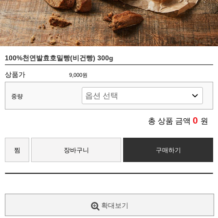
100%천연발효호밀빵(비건빵) 300g
상품가
9,000원
중량
0
총 상품 금액
원
찜
장바구니
구매하기
확대보기