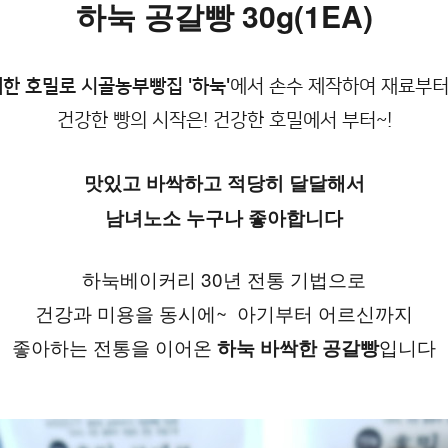
하눅 공갈빵 30g(1EA)
배한 호밀로 시골농부빵집
'하눅'
에서 손수 제작하여 재료부
건강한 빵의 시작은! 건강한 호밀에서 부터~!
맛있고 바싹하고 적당히 달달해서
남녀노소 누구나 좋아합니다
하눅베이커리 30년 전통 기법으로
건강과 미용을 동시에~  아기부터 어르신까지
좋아하는 전통을 이어온 
입니다
하눅 바싹한 공갈빵