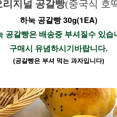
오리지널 공갈빵
(중국식 호떡
하눅 공갈빵 30g(1EA)
하눅 공갈빵은 배송중 부셔질수 있습니
구매시 유념하시기바랍니다.
(공갈빵은 부셔 먹는 과자입니다)