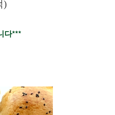
)
다***