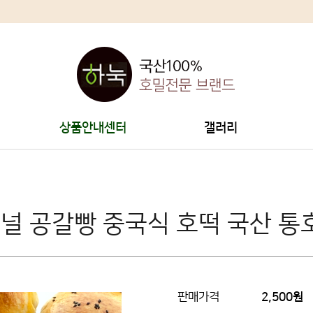
상품안내센터
갤러리
지널 공갈빵 중국식 호떡 국산 통
판매가격
2,500원