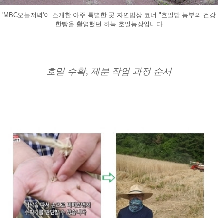
'MBC오늘저녁'이 소개한 아주 특별한 곳 자연밥상 코너 "호밀밭 농부의 건강
한빵을 촬영했던 하눅 호밀농장입니다
호밀 수확, 제분 작업 과정 순서