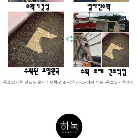
통호밀가루 만드는 순서 : 수확-건조-세척-건조-미분 제분 -통호밀가루생산 