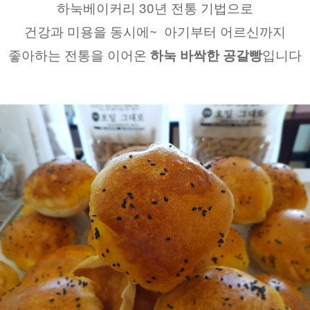
하눅베이커리 30년 전통 기법으로
건강과 미용을 동시에~  아기부터 어르신까지
좋아하는 전통을 이어온 
입니다
하눅 바싹한 공갈빵