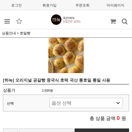
로그인
회원가입
주문조회
마이페이지
상품안내
>
호밀빵
[하눅] 오리지널 공갈빵 중국식 호떡 국산 통호밀 통밀 사용
상품가
2,500원
선택
0
총 상품 금액
원