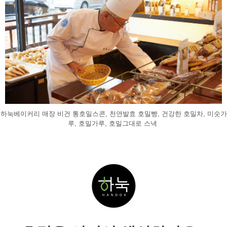
하눅베이커리 매장 비건 통호밀스콘, 천연발효 호밀빵, 건강한 호밀차, 미숫가
루, 호밀가루, 호밀그대로 스낵 