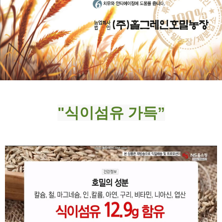
"식이섬유 가득”