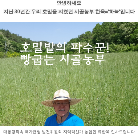
안녕하세요
지난 30년간 우리 호밀을 지켰던 시골농부 한욱='하눅'입니다
대통령직속 국가균형 발전위원회 지역혁신가 농업인 류한욱 인사드립니다