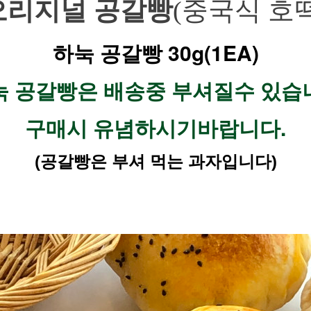
오리지널 공갈빵
(중국식 호떡
하눅 공갈빵 30g(1EA)
하눅 공갈빵은 배송중 부셔질수 있습니
구매시 유념하시기바랍니다.
(공갈빵은 부셔 먹는 과자입니다)