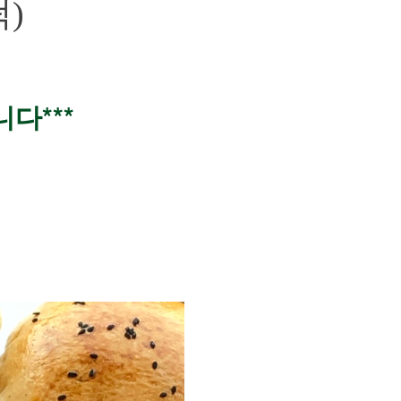
)
다***