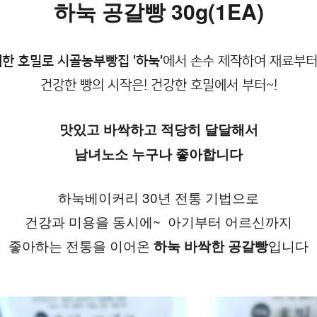
하눅 공갈빵 30g(1EA)
배한 호밀로 시골농부빵집
'하눅'
에서 손수 제작하여 재료부
건강한 빵의 시작은! 건강한 호밀에서 부터~!
맛있고 바싹하고 적당히 달달해서
남녀노소 누구나 좋아합니다
하눅베이커리 30년 전통 기법으로
건강과 미용을 동시에~  아기부터 어르신까지
좋아하는 전통을 이어온 
입니다
하눅 바싹한 공갈빵