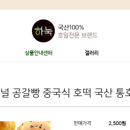
상품안내센터
갤러리
지널 공갈빵 중국식 호떡 국산 통
판매가격
2,500원