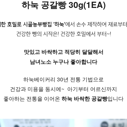
하눅 공갈빵 30g(1EA)
배한 호밀로 시골농부빵집
'하눅'
에서 손수 제작하여 재료부
건강한 빵의 시작은! 건강한 호밀에서 부터~!
맛있고 바싹하고 적당히 달달해서
남녀노소 누구나 좋아합니다
하눅베이커리 30년 전통 기법으로
건강과 미용을 동시에~  아기부터 어르신까지
좋아하는 전통을 이어온 
입니다
하눅 바싹한 공갈빵