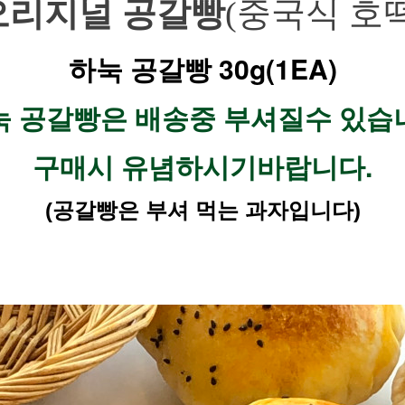
오리지널 공갈빵
(중국식 호떡
하눅 공갈빵 30g(1EA)
하눅 공갈빵은 배송중 부셔질수 있습니
구매시 유념하시기바랍니다.
(공갈빵은 부셔 먹는 과자입니다)