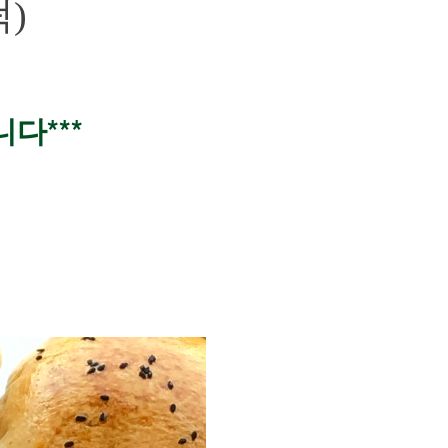
)
다***