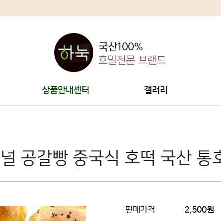
상품안내센터
갤러리
지널 공갈빵 중국식 호떡 국산 통
판매가격
2,500원