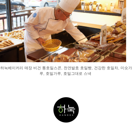
하눅베이커리 매장 비건 통호밀스콘, 천연발효 호밀빵, 건강한 호밀차, 미숫가
루, 호밀가루, 호밀그대로 스낵 