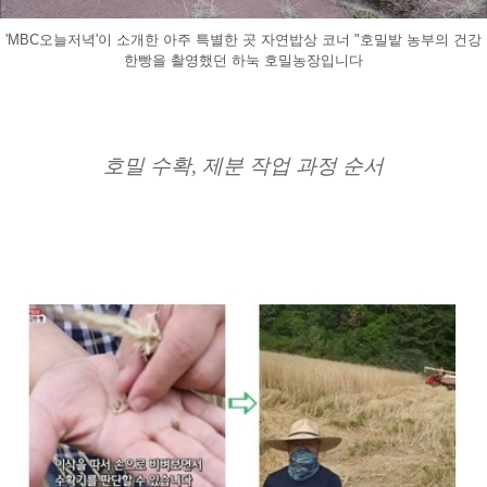
'MBC오늘저녁'이 소개한 아주 특별한 곳 자연밥상 코너 "호밀밭 농부의 건강
한빵을 촬영했던 하눅 호밀농장입니다
호밀 수확, 제분 작업 과정 순서