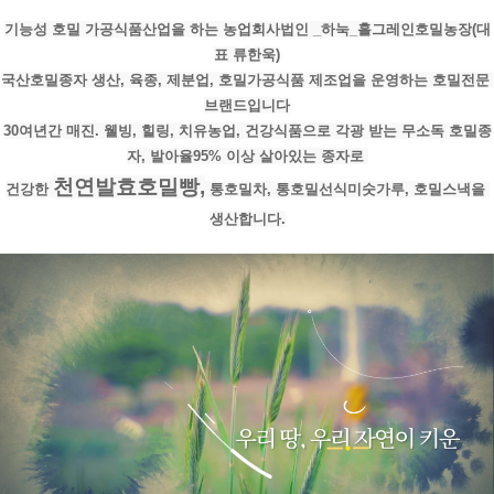
기능성 호밀 가공식품산업을 하는 농업회사법인 _하눅_홀그레인호밀농장(대
표 류한욱)
국산호밀종자 생산, 육종, 제분업, 호밀가공식품 제조업을 운영하는 호밀전문 
브랜드입니다
30여년간 매진. 웰빙, 힐링, 치유농업, 건강식품으로 각광 받는 무소독 호밀종
자, 발아율95% 이상 살아있는 종자로 
천연발효호밀빵,
건강한 
 통호밀차, 통호밀선식미숫가루, 호밀스낵을 
생산합니다.