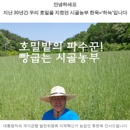
안녕하세요
지난 30년간 우리 호밀을 지켰던 시골농부 한욱='하눅'입니다
대통령직속 국가균형 발전위원회 지역혁신가 농업인 류한욱 인사드립니다