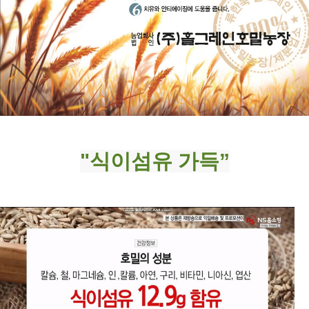
"식이섬유 가득”