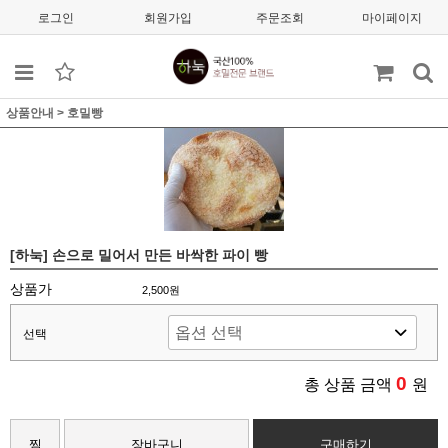
로그인
회원가입
주문조회
마이페이지
상품안내
>
호밀빵
[하눅] 손으로 밀어서 만든 바싹한 파이 빵
상품가
2,500원
선택
0
총 상품 금액
원
찜
장바구니
구매하기