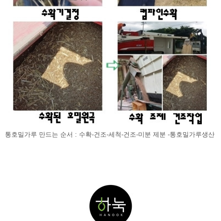
통호밀가루 만드는 순서 : 수확-건조-세척-건조-미분 제분 -통호밀가루생산 