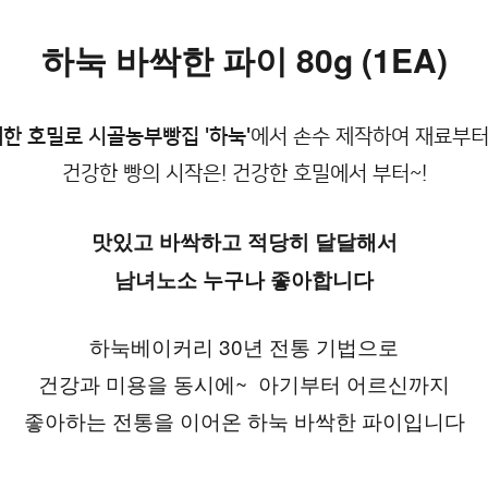
하눅 바싹한 파이 80g (1EA)
배한 호밀로 시골농부빵집
'하눅'
에서 손수 제작하여 재료부
건강한 빵의 시작은! 건강한 호밀에서 부터~!
맛있고 바싹하고 적당히 달달해서
남녀노소 누구나 좋아합니다
하눅베이커리 30년 전통 기법으로
건강과 미용을 동시에~  아기부터 어르신까지
좋아하는 전통을 이어온 하눅 바싹한 파이입니다