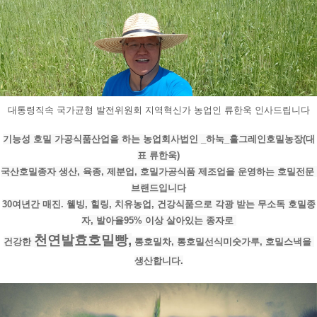
대통령직속 국가균형 발전위원회 지역혁신가 농업인 류한욱 인사드립니다
기능성 호밀 가공식품산업을 하는 농업회사법인 _하눅_홀그레인호밀농장(대
표 류한욱)
국산호밀종자 생산, 육종, 제분업, 호밀가공식품 제조업을 운영하는 호밀전문 
브랜드입니다
30여년간 매진. 웰빙, 힐링, 치유농업, 건강식품으로 각광 받는 무소독 호밀종
자, 발아율95% 이상 살아있는 종자로 
천연발효호밀빵,
건강한 
 통호밀차, 통호밀선식미숫가루, 호밀스낵을 
생산합니다.