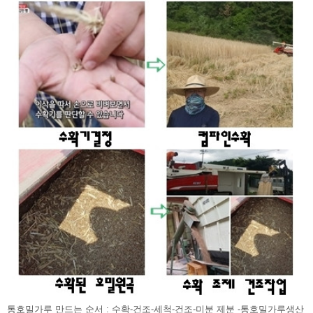
통호밀가루 만드는 순서 : 수확-건조-세척-건조-미분 제분 -통호밀가루생산 