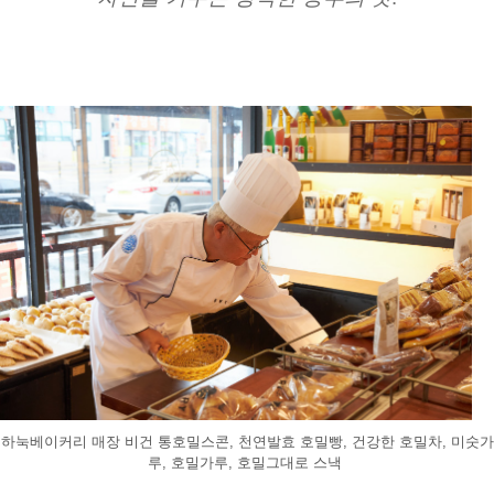
하눅베이커리 매장 비건 통호밀스콘, 천연발효 호밀빵, 건강한 호밀차, 미숫가
루, 호밀가루, 호밀그대로 스낵 