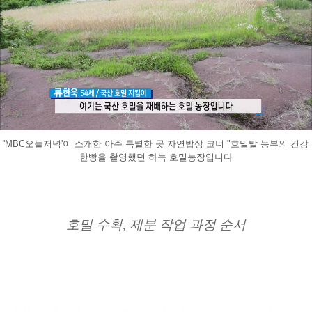
'MBC오늘저녁'이 소개한 아주 특별한 곳 자연밥상 코너 "호밀밭 농부의 건강
한빵을 촬영했던 하눅 호밀농장입니다
호밀 수확, 제분 작업 과정 순서