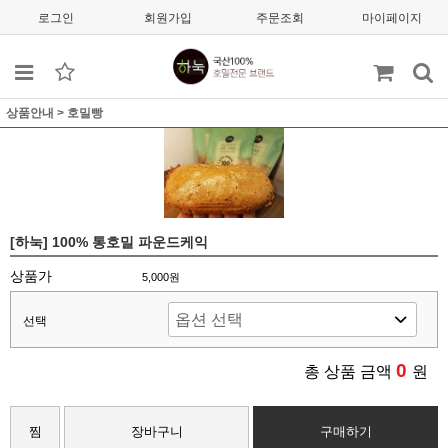
로그인
회원가입
주문조회
마이페이지
상품안내
>
호밀빵
[하눅] 100% 통호밀 파운드케익
상품가
5,000원
선택
0
총 상품 금액
원
찜
장바구니
구매하기