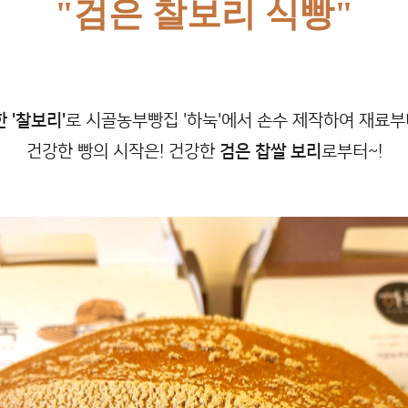
"검은 찰보리 식빵"
 '찰보리'
로 시골농부빵집 '하눅'에서 손수 제작하여 재료
건강한 빵의 시작은! 건강한 
검은 찹쌀 보리
로부터~!