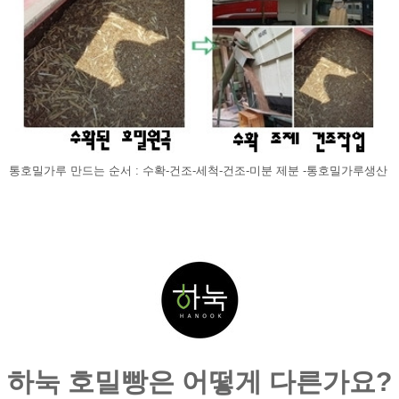
통호밀가루 만드는 순서 : 수확-건조-세척-건조-미분 제분 -통호밀가루생산 
하눅 호밀빵은 어떻게 다른가요?