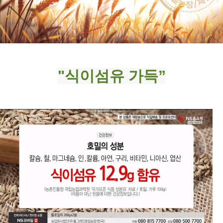
"식이섬유 가득”