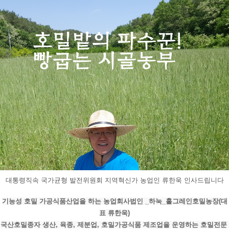
대통령직속 국가균형 발전위원회 지역혁신가 농업인 류한욱 인사드립니다
기능성 호밀 가공식품산업을 하는 농업회사법인 _하눅_홀그레인호밀농장(대
표 류한욱)
국산호밀종자 생산, 육종, 제분업, 호밀가공식품 제조업을 운영하는 호밀전문 