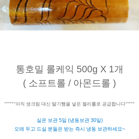
통호밀 롤케익 500g X 1개
( 소프트롤 / 아몬드롤 )
******아직 생크림 대신 딸기쨈을 넣은 젤리롤로 공급합니다*****
실온 보관 5일 (냉동보관 30일)
오래 두고 드실 분들은 받는 즉시 냉동 보관하세요~