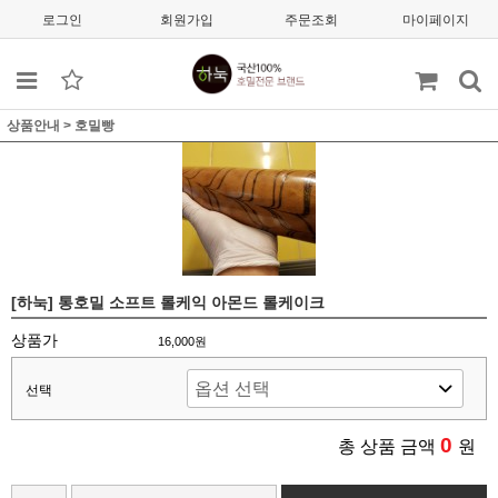
로그인
회원가입
주문조회
마이페이지
상품안내
>
호밀빵
[하눅] 통호밀 소프트 롤케익 아몬드 롤케이크
상품가
16,000원
선택
0
총 상품 금액
원