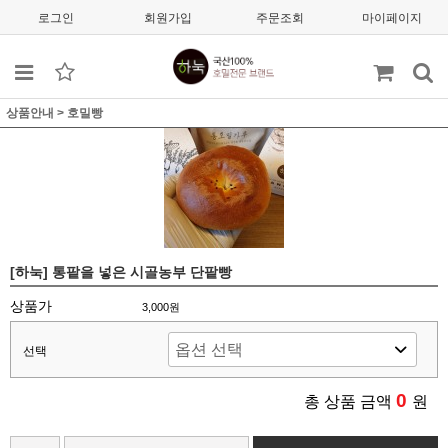
로그인
회원가입
주문조회
마이페이지
상품안내
>
호밀빵
[하눅] 통팥을 넣은 시골농부 단팥빵
상품가
3,000원
선택
0
총 상품 금액
원