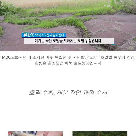
'MBC오늘저녁'이 소개한 아주 특별한 곳 자연밥상 코너 "호밀밭 농부의 건강
한빵을 촬영했던 하눅 호밀농장입니다
호밀 수확, 제분 작업 과정 순서