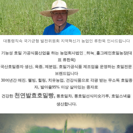
대통령직속 국가균형 발전위원회 지역혁신가 농업인 류한욱 인사드립니다
기능성 호밀 가공식품산업을 하는 농업회사법인 _하눅_홀그레인호밀농장(대
표 류한욱)
국산호밀종자 생산, 육종, 제분업, 호밀가공식품 제조업을 운영하는 호밀전문 
브랜드입니다
30여년간 매진. 웰빙, 힐링, 치유농업, 건강식품으로 각광 받는 무소독 호밀종
자, 발아율95% 이상 살아있는 종자로 
천연발효호밀빵,
건강한 
 통호밀차, 통호밀선식미숫가루, 호밀스낵을 
생산합니다.