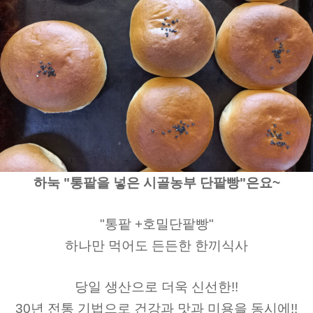
하눅 "통팥을 넣은 시골농부 단팥빵"은요~
"통팥 +호밀단팥빵"
하나만 먹어도 든든한 한끼식사
당일 생산으로 더욱 신선한!!
30년 전통 기법으로 건강과 맛과 미용을 동시에!!