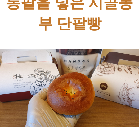
통팥을 넣은 시골농
부 단팥빵