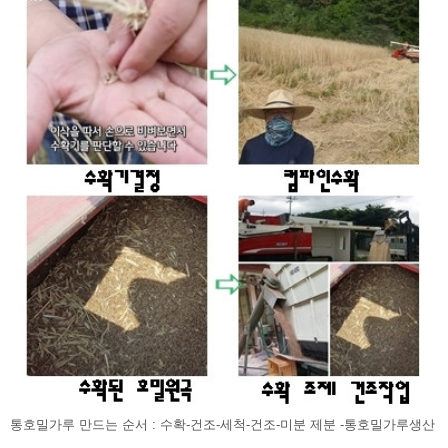
통호밀가루 만드는 순서 : 수확-건조-세척-건조-미분 제분 -통호밀가루생산 