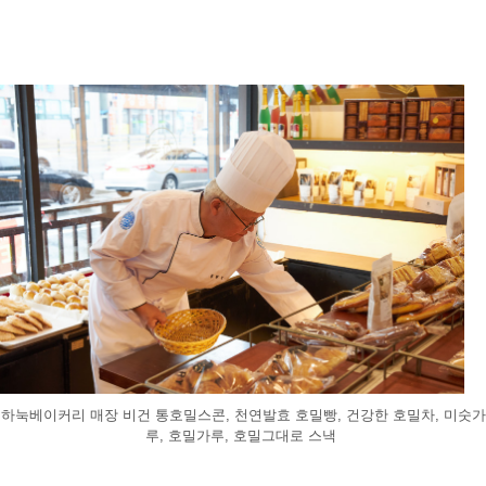
하눅베이커리 매장 비건 통호밀스콘, 천연발효 호밀빵, 건강한 호밀차, 미숫가
루, 호밀가루, 호밀그대로 스낵 