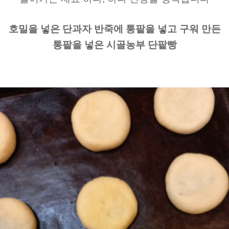
호밀을 넣은 단과자 반죽에 통팥을 넣고 구워 만든
통팥을 넣은 시골농부 단팥빵