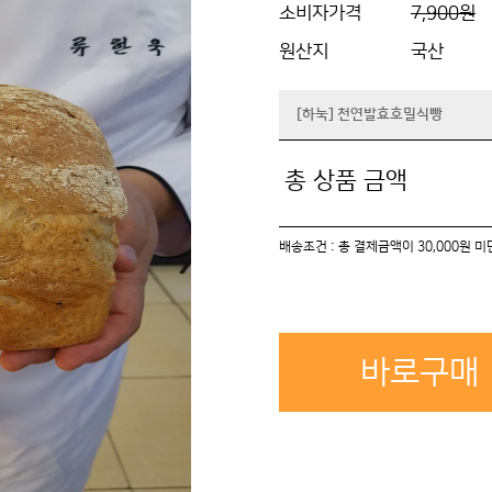
소비자가격
7,900원
원산지
국산
[하눅] 천연발효호밀식빵
총 상품 금액
배송조건 : 총 결제금액이 30,000원 
바로구매