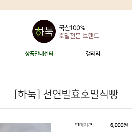
상품안내센터
갤러리
[하눅] 천연발효호밀식빵
판매가격
6,000
원