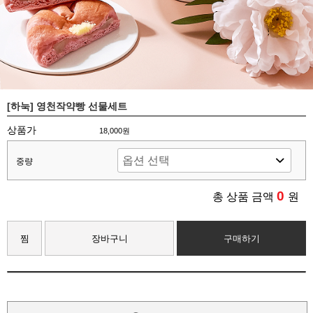
[하눅] 영천작약빵 선물세트
상품가
18,000원
중량
0
총 상품 금액
원
찜
장바구니
구매하기